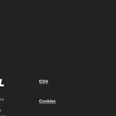
C
GV
nce
Cookies
0