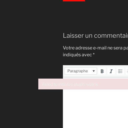
Laisser un commentai
Votre adresse e-mail ne sera pa
indiqués avec
*
Paragraphe
Failed to initialize plugin: wplink
Failed to initialize plugin: wplink