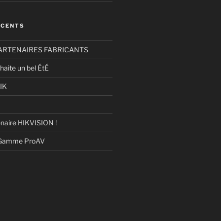
ÉCENTS
ARTENAIRES FABRICANTS
haite un bel ÉtÉ
IK
naire HIKVISION !
 Gamme ProAV