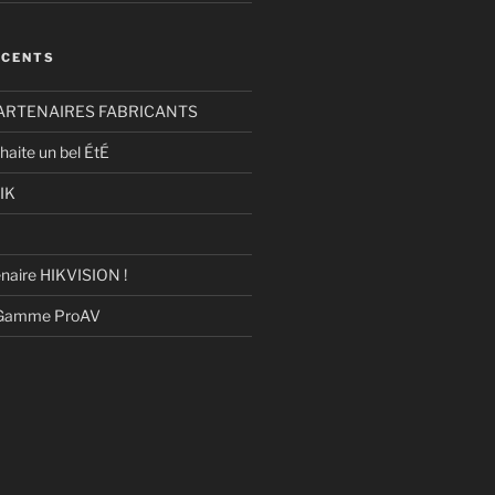
ÉCENTS
ARTENAIRES FABRICANTS
haite un bel ÉtÉ
IK
naire HIKVISION !
 Gamme ProAV