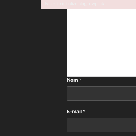
Failed to initialize plugin: wplink
Failed to initialize plugin: wplink
Nom
*
E-mail
*