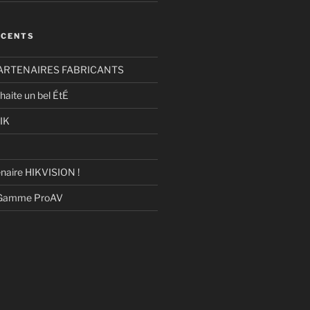
ÉCENTS
ARTENAIRES FABRICANTS
haite un bel ÉtÉ
IK
naire HIKVISION !
 Gamme ProAV