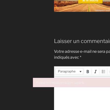
Laisser un commentai
Votre adresse e-mail ne sera pa
indiqués avec
*
Paragraphe
Failed to initialize plugin: wplink
Failed to initialize plugin: wplink