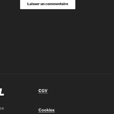
C
GV
nce
Cookies