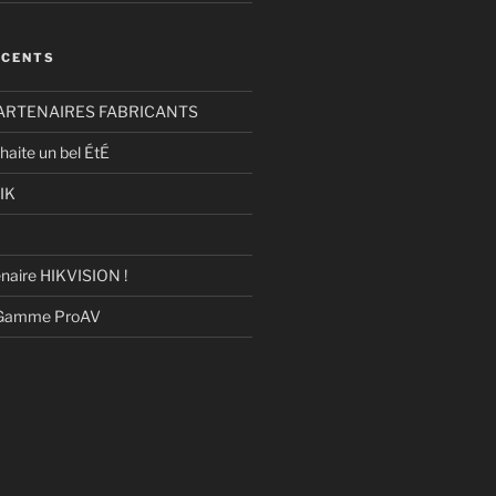
ÉCENTS
ARTENAIRES FABRICANTS
haite un bel ÉtÉ
IK
naire HIKVISION !
 Gamme ProAV