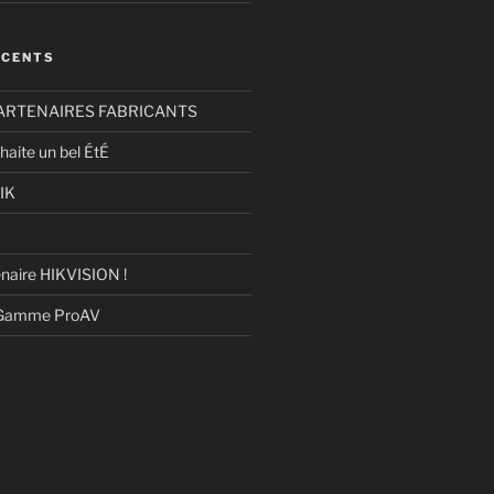
ÉCENTS
ARTENAIRES FABRICANTS
haite un bel ÉtÉ
IK
naire HIKVISION !
 Gamme ProAV