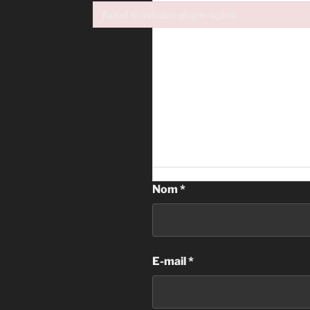
Failed to initialize plugin: wplink
Failed to initialize plugin: wplink
Nom
*
E-mail
*