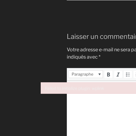
Laisser un commentai
Votre adresse e-mail ne sera pa
indiqués avec
*
Paragraphe
Failed to initialize plugin: wplink
Failed to initialize plugin: wplink