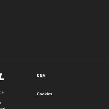
C
GV
nce
Cookies
0
com