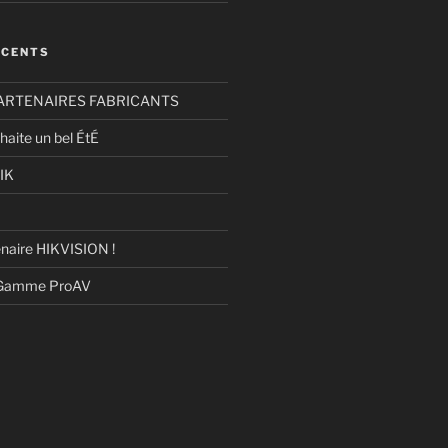
ÉCENTS
ARTENAIRES FABRICANTS
haite un bel ÉtÉ
IK
naire HIKVISION !
 Gamme ProAV