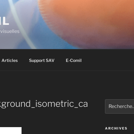
IL
visuelles
Articles
Support SAV
E-Comil
ground_isometric_ca
ARCHIVES