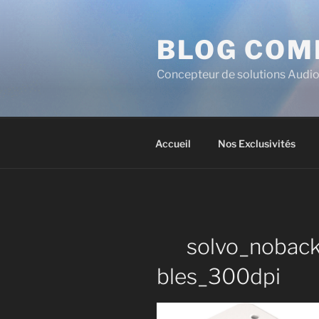
BLOG COM
Concepteur de solutions Audio
Accueil
Nos Exclusivités
solvo_noback
bles_300dpi