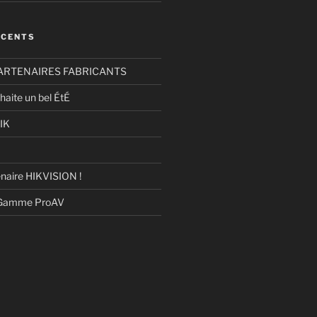
ÉCENTS
ARTENAIRES FABRICANTS
haite un bel ÉtÉ
IK
naire HIKVISION !
 Gamme ProAV