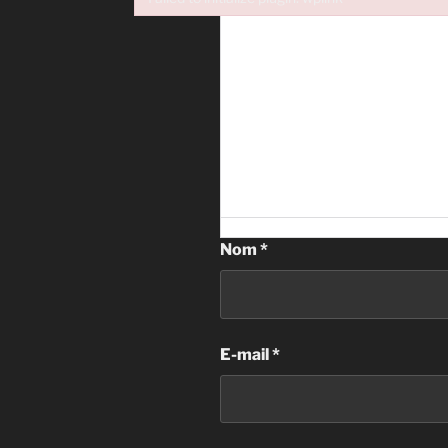
Failed to initialize plugin: wplink
Nom
*
E-mail
*