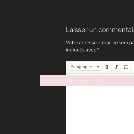
Laisser un commentai
Votre adresse e-mail ne sera pa
indiqués avec
*
Paragraphe
Failed to initialize plugin: wplink
Failed to initialize plugin: wplink