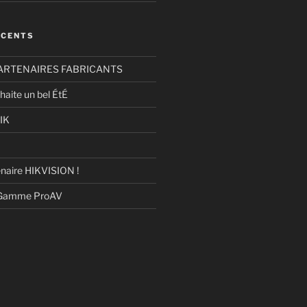
ÉCENTS
ARTENAIRES FABRICANTS
haite un bel ÉtÉ
IK
naire HIKVISION !
 Gamme ProAV