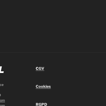
C
GV
nce
Cookies
0
com
RGPD
com