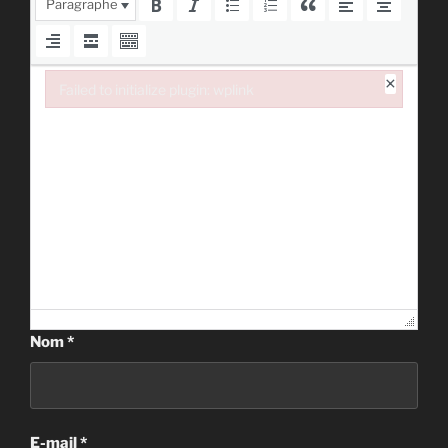
Paragraphe
×
Failed to initialize plugin: wplink
Failed to initialize plugin: wplink
Nom
*
E-mail
*