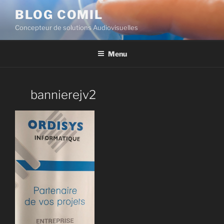
BLOG COMIL
Concepteur de solutions Audiovisuelles
Menu
bannierejv2