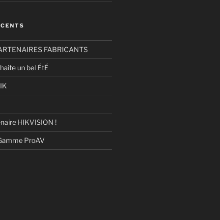
ÉCENTS
ARTENAIRES FABRICANTS
haite un bel ÉtÉ
IK
naire HIKVISION !
 Gamme ProAV