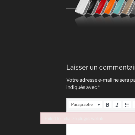
Laisser un commentai
Votre adresse e-mail ne sera pa
indiqués avec
*
Paragraphe
Failed to initialize plugin: wplink
Failed to initialize plugin: wplink