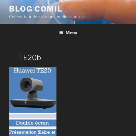
BLOG COMIL
Concepteur de solutions Audiovisuelles
Menu
TE20b