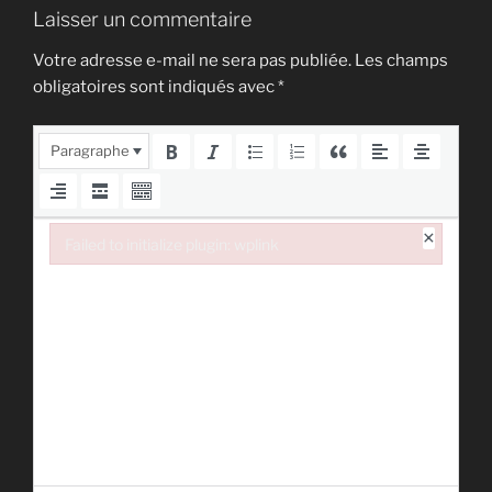
Laisser un commentaire
Votre adresse e-mail ne sera pas publiée.
Les champs
obligatoires sont indiqués avec
*
Paragraphe
×
Failed to initialize plugin: wplink
Failed to initialize plugin: wplink