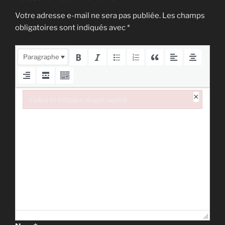
Votre adresse e-mail ne sera pas publiée.
Les champs
obligatoires sont indiqués avec
*
Paragraphe
×
Failed to initialize plugin: wplink
Failed to initialize plugin: wplink