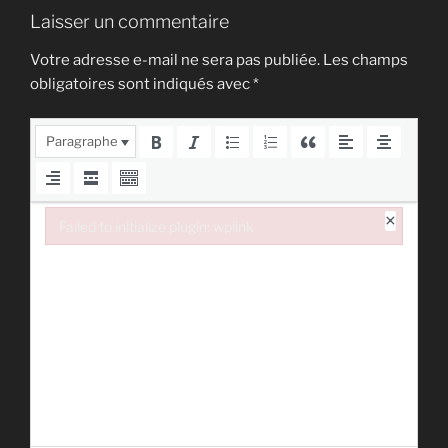
Laisser un commentaire
Votre adresse e-mail ne sera pas publiée.
Les champs
obligatoires sont indiqués avec
*
Paragraphe
×
Failed to initialize plugin: wplink
Failed to initialize plugin: wplink