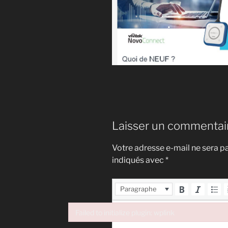
Laisser un commentai
Votre adresse e-mail ne sera pa
indiqués avec
*
Paragraphe
Failed to initialize plugin: wplink
Failed to initialize plugin: wplink