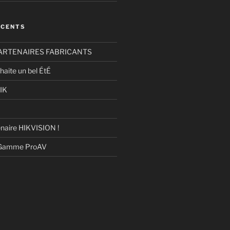
ÉCENTS
ARTENAIRES FABRICANTS
haite un bel ÉtÉ
IK
naire HIKVISION !
 Gamme ProAV