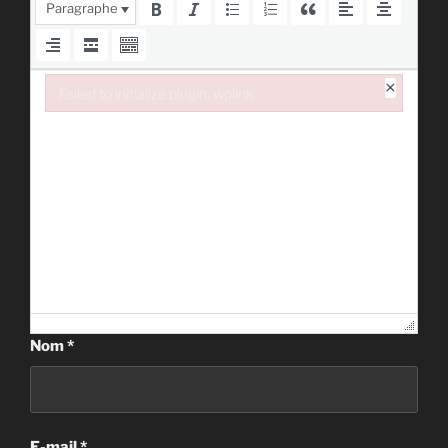
Paragraphe
×
Failed to initialize plugin: wplink
Failed to initialize plugin: wplink
Nom
*
E-mail
*