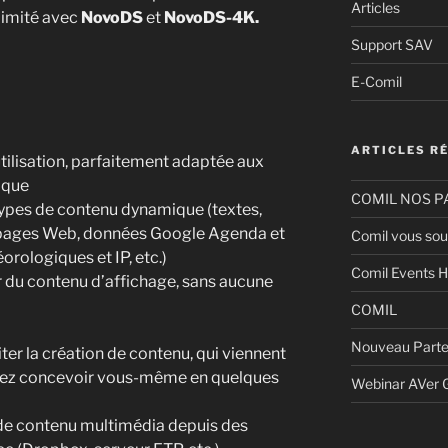
Articles
llimité avec
NovoDS
et
NovoDS-4K.
Support SAV
E-Comil
ARTICLES R
tilisation, parfaitement adaptée aux
ique
COMIL NOS P
ypes de contenu dynamique (textes,
s, pages Web, données Google Agenda et
Comil vous sou
orologiques et IP, etc.)
Comil Events H
er du contenu d’affichage, sans aucune
COMIL
Nouveau Parte
ter la création de contenu, qui viennent
uvez concevoir vous-même en quelques
Webinar AVer
de contenu multimédia depuis des