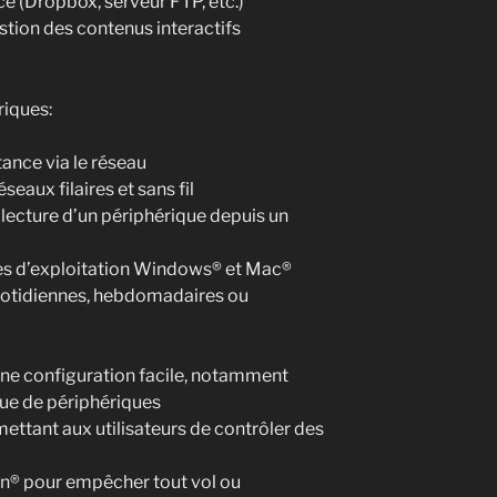
e (Dropbox, serveur FTP, etc.)
tion des contenus interactifs
riques:
tance via le réseau
seaux filaires et sans fil
e lecture d’un périphérique depuis un
es d’exploitation Windows® et Mac®
uotidiennes, hebdomadaires ou
une configuration facile, notamment
que de périphériques
ettant aux utilisateurs de contrôler des
n® pour empêcher tout vol ou