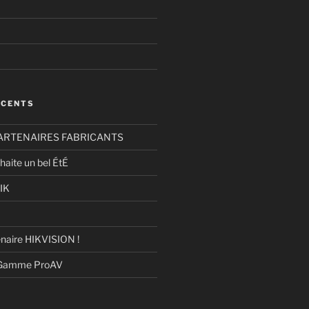
ÉCENTS
ARTENAIRES FABRICANTS
haite un bel ÉtÉ
IK
naire HIKVISION !
 Gamme ProAV