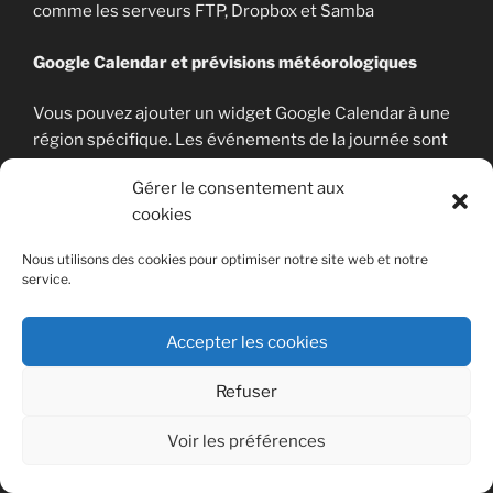
comme les serveurs FTP, Dropbox et Samba
Google Calendar et prévisions météorologiques
Vous pouvez ajouter un widget Google Calendar à une
région spécifique. Les événements de la journée sont
affichés de manière séquentielle. NovoDS permet
Gérer le consentement aux
également d’afficher des prévisions météorologiques
cookies
sur 5 jours, pour n’importe quel lieu.
Nous utilisons des cookies pour optimiser notre site web et notre
Fonction de mise à jour à distance
service.
Cette fonctionnalité permet à l’utilisateur de stocker
Accepter les cookies
du texte, automatiquement récupérable via NovoDS,
sur un réseau ou dans le cloud, et ainsi simplifier les
Refuser
tâches de maintenance.
Voir les préférences
Générateur de code QR