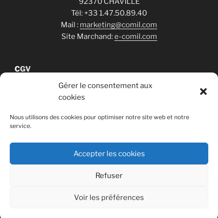
92370 CHAVILLE
Tél: +33 1.47.50.89.40
Mail :
marketing@comil.com
Site Marchand:
e-comil.com
C
GV
Gérer le consentement aux
cookies
Cookies
Nous utilisons des cookies pour optimiser notre site web et notre
service.
RGPD
Accepter les cookies
Refuser
Voir les préférences
Fièrement propulsé par WordPress